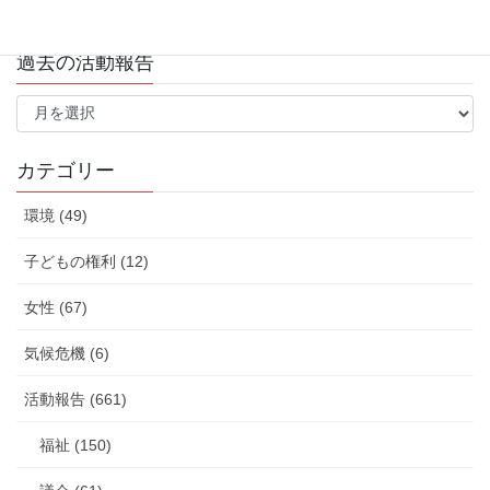
過去の活動報告
過
去
の
活
カテゴリー
動
報
環境 (49)
告
子どもの権利 (12)
女性 (67)
気候危機 (6)
活動報告 (661)
福祉 (150)